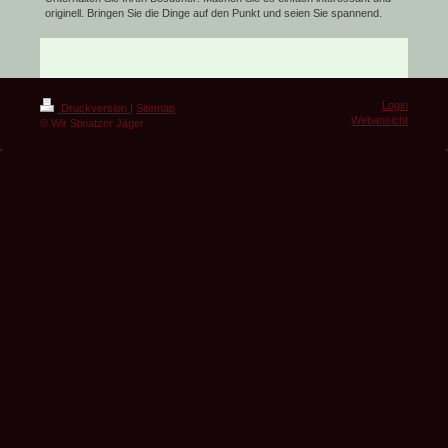
originell. Bringen Sie die Dinge auf den Punkt und seien Sie spannend.
Login
Druckversion
|
Sitemap
Webansicht
© Wir Stinatzer Jäger